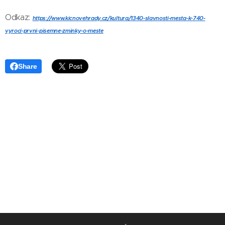
Odkaz:
https://www.kicnovehrady.cz/kultura/1340-slavnosti-mesta-k-740-
vyroci-prvni-pisemne-zminky-o-meste
Share