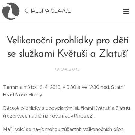
CHALUPA SLAVČE
Velikonoční prohlídky pro děti
se služkami Květuší a Zlatuší
19.04.2019
Termín a místo: 19. 4. 2019, v 9:30 a ve 12:30 hod, Státní
Hrad Nové Hrady
Dětské prohlídky s upovídanými služkami Květuší a Zlatuší.
(rezervace nutná na novehrady@npu.cz).
Malí i velcí se navíc mohou zúčastnit velikonočních dílen,