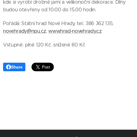
kde si vyrobí drobné jarní a velikonoční dekorace. Dílny
budou otevřeny od 10.00 do 15.00 hodin.
Pořádá: Státní hrad Nové Hrady, tel.: 386 362 135,
novehrady@npu.cz
,
www.hrad-novehrady.cz
Vstupné: plné 120 Kč, snížené 80 Kč
Share